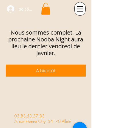
se connecter
Nous sommes complet. La
prochaine Nooba Night aura
lieu le dernier vendredi de
Javnier.
A bientôt
03.83.53.57.83
5, rue Etienne Olry. 54170 Allain